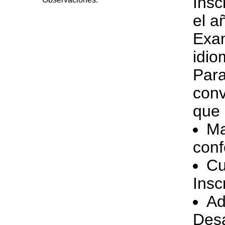
Insc
el a
Exam
idio
Para
conv
que 
Ma
conf
Cu
Insc
Ad
Desa