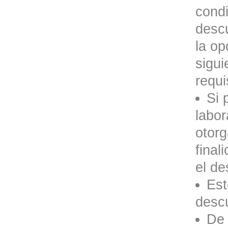
condi
descu
la op
sigui
requi
Si 
labor
otorg
final
el de
Est
desc
De 