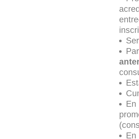
acre
entre
inscr
Ser
Pa
ante
consu
Est
Cum
En 
prome
(cons
En 