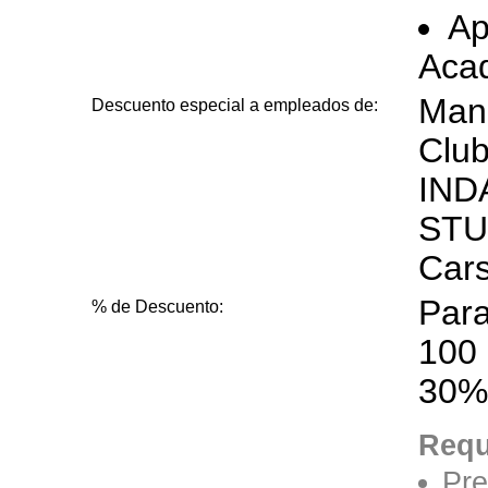
Ap
Acad
Man
Descuento especial a empleados de:
Club
IND
STU
Cars
Para
% de Descuento:
100 
30% 
Requ
Pre