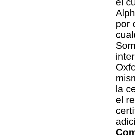
el c
Alph
por 
cual
Somo
inte
Oxfo
mism
la c
el r
cert
adic
Com