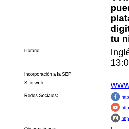
pue
pla
digi
tu n
Ingl
Horario:
13:0
Incorporación a la SEP:
www.
Sitio web:
Redes Sociales:
htt
htt
htt
Observaciones: