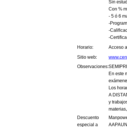
Sin estud
Con % me
- 5 ó 6 m
-Program
-Califica
-Certific
Horario:
Acceso a
Sitio web:
www.cent
Observaciones:
SEMIPR
En este 
exámenes 
Los hora
A DISTAN
y trabajo
materias,
Descuento
Manpower
especial a
AAPAUNA