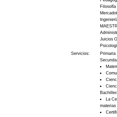
Filosof
Mercado
Ingenier
MAESTR
Administ
Juicios O
Psicolog
Servicios:
Primaria
Secundar
Matem
Comun
Cienc
Cienc
Bachille
La Ce
materias
Certif