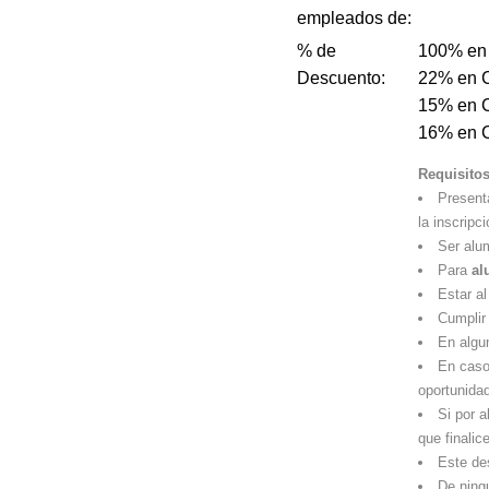
empleados de:
% de
100% en 
Descuento:
22% en C
15% en C
16% en C
Requisitos
Present
la inscripci
Ser alu
Para
al
Estar a
Cumplir
En algun
En caso 
oportunidad
Si por a
que finalic
Este de
De ning