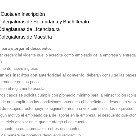
Cuota en Inscripción
olegiaturas de Secundaria y Bachillerato
olegiaturas de Licenciatura
olegiaturas de Maestría
 para otorgar el descuento:
ar credencial vigente que lo acredite como empleado de la empresa y entregar
ón.
mno de nuevo ingreso.
umnos inscritos con anterioridad al convenio
, deberán consultar las bases
l corriente en sus pagos
 con el reglamento escolar.
os casos se solicita cumplir con promedio mínimo para la reinscripción (consu
de no cumplir con las condiciones anteriores el beneficio del descuento se pe
 de recuperar este apoyo el siguiente mes una vez cumplidos los requisitos.
lgún motivo el empleado deja de laborar en la empresa, el descuento que otor
e el ciclo escolar en el que se otorgó el descuento.
scuento no es acumulable a otros descuentos.
una manera se obtendrá descuento retroactivo.