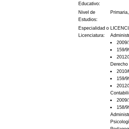
Educativo:
Nivel de
Primaria,
Estudios:
Especialidad o
LICENC
Licenciatura:
Adminis
2009
159/
2012/
Derech
2010
159/
2012/
Contabi
2009
158/
Administ
Psicolo
Pedagog