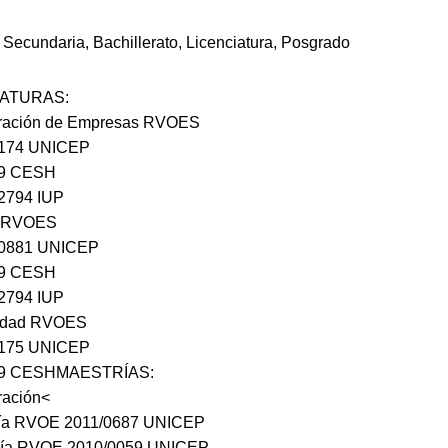
 Secundaria, Bachillerato, Licenciatura, Posgrado
IATURAS:
tración de Empresas RVOES
/174 UNICEP
99 CESH
2794 IUP
o RVOES
/0881 UNICEP
99 CESH
2794 IUP
lidad RVOES
/175 UNICEP
99 CESHMAESTRÍAS:
ración<
gía RVOE 2011/0687 UNICEP
ía RVOE 2010/0059 UNICEP