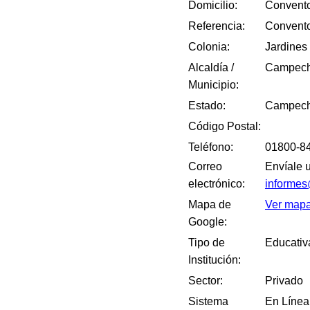
Domicilio:
Convento
Referencia:
Convento
Colonia:
Jardines
Alcaldía /
Campec
Municipio:
Estado:
Campec
Código Postal:
Teléfono:
01800-84
Correo
Envíale 
electrónico:
informes
Mapa de
Ver map
Google:
Tipo de
Educativ
Institución:
Sector:
Privado
Sistema
En Línea