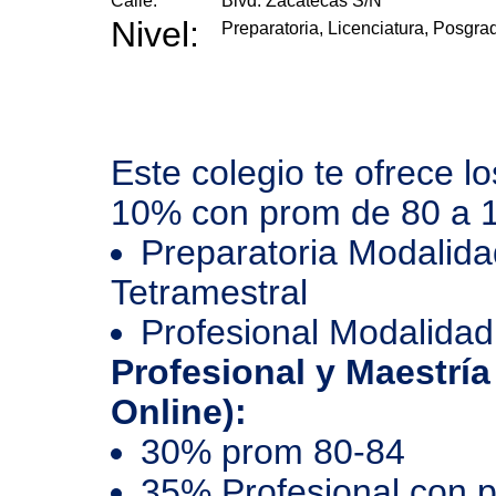
Calle:
Blvd. Zacatecas S/N
Nivel:
Preparatoria, Licenciatura, Posgra
Este colegio te ofrece l
10% con prom de 80 a 
Preparatoria Modalida
Tetramestral
Profesional Modalidad
Profesional y Maestría
Online):
30% prom 80-84
35% Profesional con 