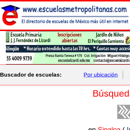
Buscador de escuelas:
Por ubicación
Búsqued
en
Sinaloa
(
I