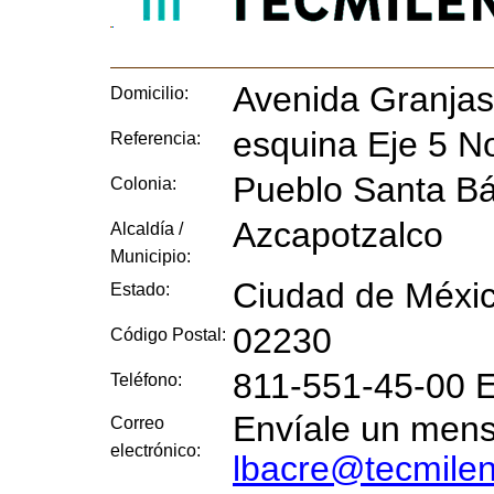
Avenida Granjas
Domicilio:
esquina Eje 5 N
Referencia:
Pueblo Santa B
Colonia:
Azcapotzalco
Alcaldía /
Municipio:
Ciudad de Méxi
Estado:
02230
Código Postal:
811-551-45-00 E
Teléfono:
Envíale un mensa
Correo
electrónico:
lbacre@tecmile