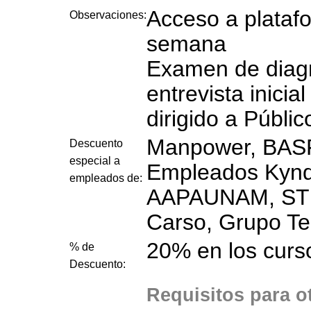
Acceso a platafo
Observaciones:
semana
Examen de diagno
entrevista inicial
dirigido a Públi
Manpower, BASF
Descuento
especial a
Empleados Kynd
empleados de:
AAPAUNAM, ST
Carso, Grupo Te
20% en los curs
% de
Descuento:
Requisitos para o