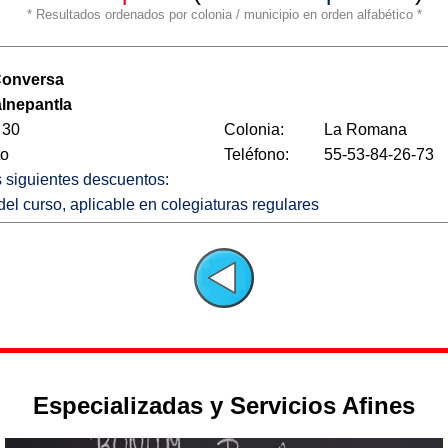
* Resultados ordenados por colonia / municipio en orden alfabético *
 Conversa
alnepantla
 30
Colonia:
La Romana
to
Teléfono:
55-53-84-26-73
os siguientes descuentos:
del curso, aplicable en colegiaturas regulares
Especializadas y Servicios Afines