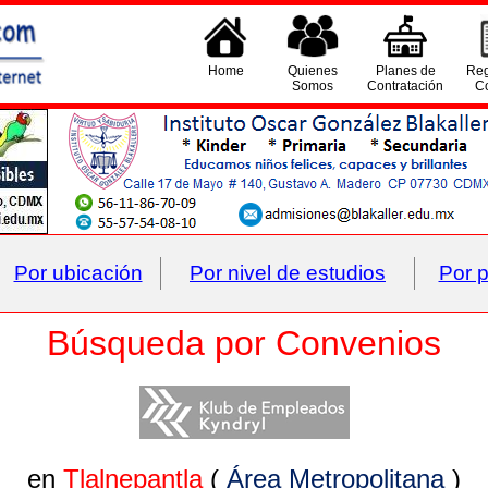
Home
Quienes
Planes de
Reg
Somos
Contratación
Co
Por ubicación
Por nivel de estudios
Por p
Búsqueda por Convenios
en
Tlalnepantla
(
Área Metropolitana
)